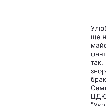
Улюб
ще н
майс
фант
так,
звор
брак
Саме
ЦДЮТ
"Укр