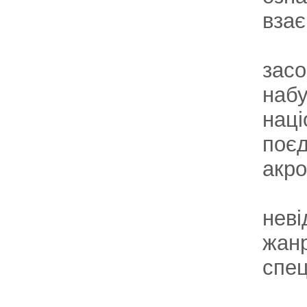
взає
засо
набу
наці
поєд
акро
неві
жанр
спец