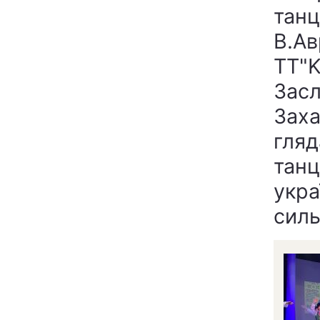
танц
В.Ав
ТТ"K
Засл
Заха
гляд
танц
укра
силь