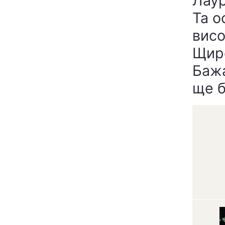
Лаур
Та о
висо
Щиро
Бажа
ще б