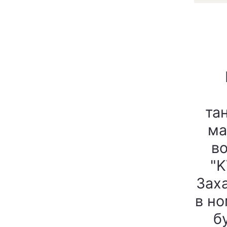
та
ма
во
"K
Зах
в но
б