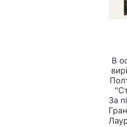
В о
вир
Пол
"С
За п
Гран 
Лауре