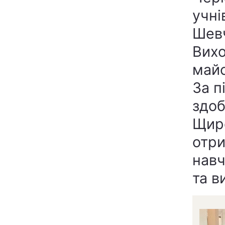
учні
Шевч
Вихо
майс
За п
здоб
Щиро
отри
навч
та в