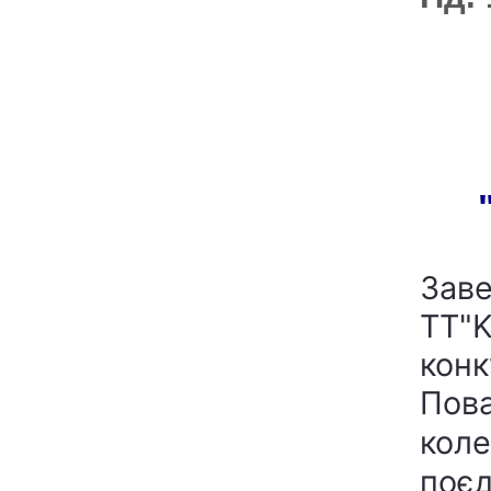
Зав
ТТ"K
конк
Пова
коле
поєд