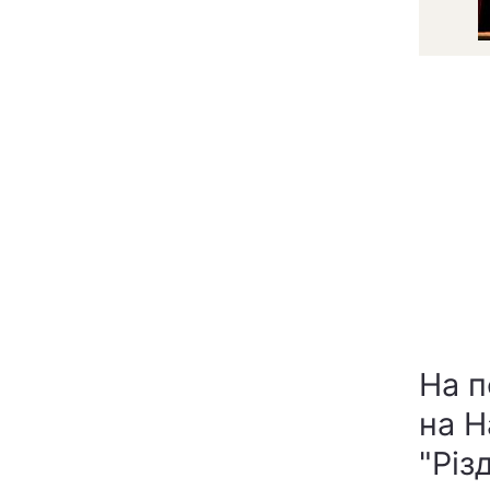
На п
на Н
"Різ