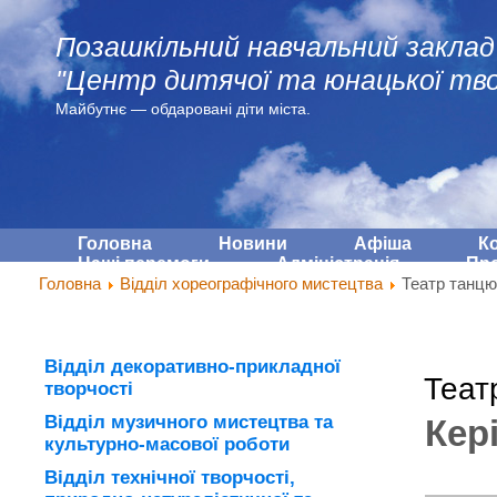
Позашкільний навчальний заклад
"Центр дитячої та юнацької тво
Майбутнє — обдарованi діти міста.
Головна
Новини
Афіша
К
Наші перемоги
Адмiнiстрацiя
Про
Головна
Відділ хореографічного мистецтва
Театр танцю 
Відділ декоративно-прикладної
Теат
творчості
Відділ музичного мистецтва та
Кер
культурно-масової роботи
Відділ технічної творчості,