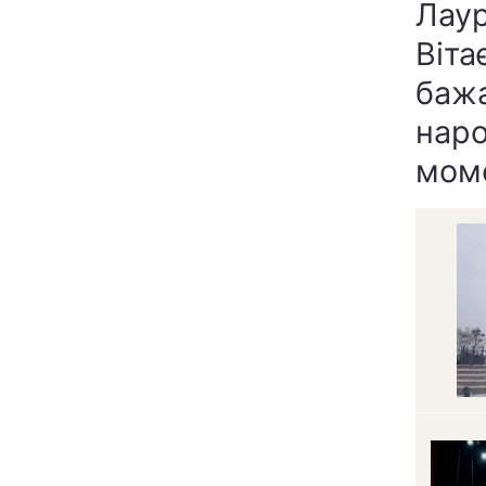
Лауре
Віта
бажа
наро
моме