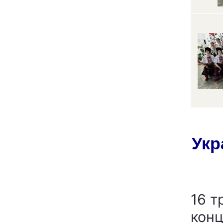
Укр
16 т
конц