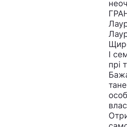
неоч
ГРАН
Лаур
Лаур
Щиро
I се
прі 
Бажа
тане
особ
влас
Отри
само