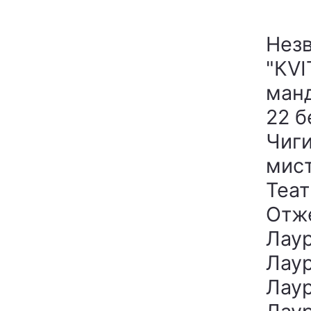
Незв
"КVI
ман
22 б
Чиги
мист
Теа
Отже
Лауре
Лауре
Лаур