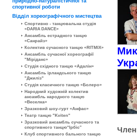
природно-натуралістичної та
спортивної роботи
Відділ хореографічного мистецтва
Спортивно - танцювальна студія
«DARIA DANCE»
Ансамбль естрадного танцю
«Санрайз»
Колектив сучасного танцю «RITMIX»
Мик
Ансамбль сучасної хореографії
"Міріданс»
Укр
Студія східного танцю «Адалін»
Ансамбль ірландського танцю
"Джиліз"
Студія класичного танцю «Болеро»
Народний художній колектив
ансамбль народного танцю
«Веселка»
Зразковий шоу-гурт «Анфас»
Театр танцю "Kviten"
Зразковий ансамбль сучасного та
спортивного танцю“Ірбіс”
Член
Клуб спортивного бального танцю