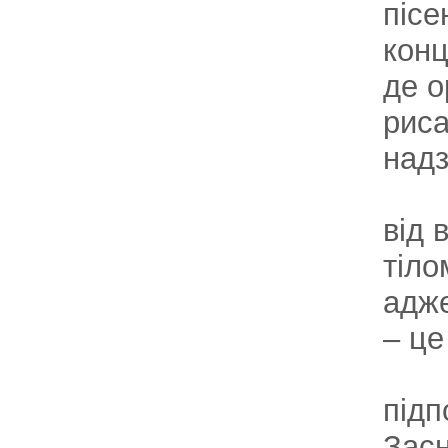
пісе
конц
де о
риса
надз
від 
тіло
адже
– це
підп
Засн