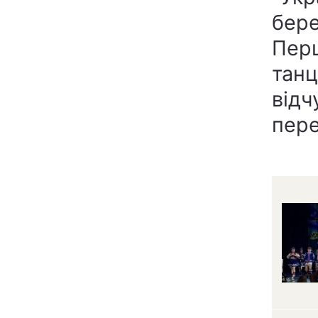
бере
Перш
танц
відч
пер