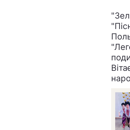
"Зел
"Піс
Поль
"Лег
поди
Віта
наро