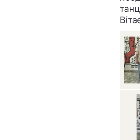
танц
Віта