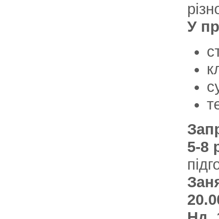
різн
У п
с
к
с
т
Зап
5-8 
підг
Заня
20.0
Нд. 