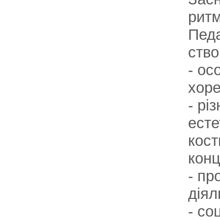
рит
Педа
ство
- ос
хоре
- рі
есте
кост
конц
- пр
діял
- со