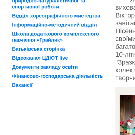
природно-натуралістичної та
вихова
спортивної роботи
Віктор
Відділ хореографічного мистецтва
завіта
Інформаційно-методичний відділ
Пісенн
Школа додаткового комплексного
своїми
навчання «Грайлик»
багато
Батьківська сторінка
10-літ
Відеоканал ЦДЮТ live
"Зраз
Документи закладу освіти
колек
Фінансово-господарська діяльність
творч
Вакансії