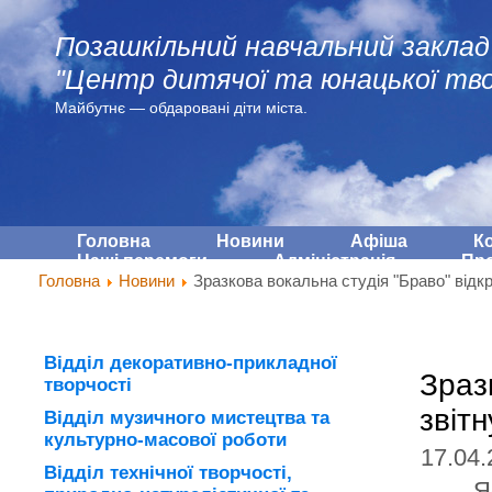
Позашкільний навчальний заклад
"Центр дитячої та юнацької тво
Майбутнє — обдарованi діти міста.
Головна
Новини
Афіша
К
Наші перемоги
Адмiнiстрацiя
Про
Головна
Новини
Зразкова вокальна студія "Браво" відкр
Відділ декоративно-прикладної
Зраз
творчості
звітн
Відділ музичного мистецтва та
культурно-масової роботи
17.04.
Відділ технічної творчості,
Я