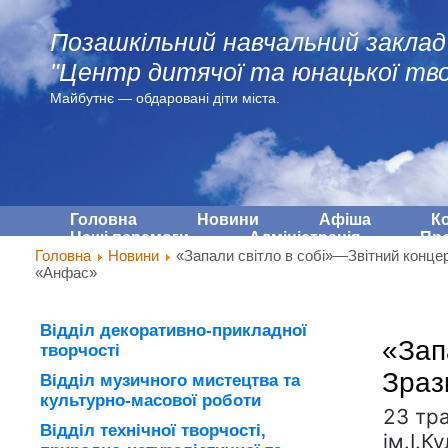
Позашкільний навчальний заклад
"Центр дитячої та юнацької тво
Майбутнє — обдарованi діти міста.
Головна
Новини
Афіша
К
Наші перемоги
Адмiнiстрацiя
Про
Головна
Новини
«Запали світло в собі»—Звітний концер
«Анфас»
Відділ декоративно-прикладної
«Зап
творчості
Зраз
Відділ музичного мистецтва та
культурно-масової роботи
23 тр
Відділ технічної творчості,
ім.І.К