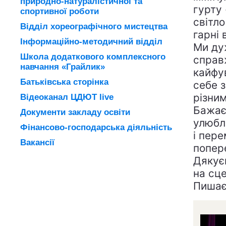
природно-натуралістичної та
гурту
спортивної роботи
світло
Відділ хореографічного мистецтва
гарні 
Інформаційно-методичний відділ
Ми ду
Школа додаткового комплексного
справ
навчання «Грайлик»
кайфув
Батьківська сторінка
себе з
різни
Відеоканал ЦДЮТ live
Бажаєм
Документи закладу освіти
улюбле
Фінансово-господарська діяльність
і пере
Вакансії
попер
Дякує
на сце
Пишає