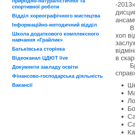
природно-натуралістичної та
-2013»
спортивної роботи
дисцип
Відділ хореографічного мистецтва
ансам
Інформаційно-методичний відділ
В
Школа додаткового комплексного
хоп ві
навчання «Грайлик»
заслу
Батьківська сторінка
відмі
в ска
Відеоканал ЦДЮТ live
Б
Документи закладу освіти
справ
Фінансово-господарська діяльність
Ше
Вакансії
Ма
Ло
Бо
Са
Са
Ка