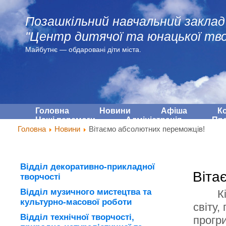
Позашкільний навчальний заклад
"Центр дитячої та юнацької тво
Майбутнє — обдарованi діти міста.
Головна
Новини
Афіша
К
Наші перемоги
Адмiнiстрацiя
Про
Головна
Новини
Вітаємо абсолютних переможців!
Відділ декоративно-прикладної
Віта
творчості
Відділ музичного мистецтва та
К
культурно-масової роботи
світу,
Відділ технічної творчості,
прогри