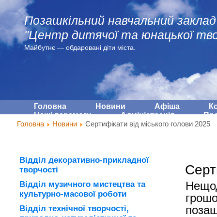
Позашкільний навчальний заклад
"Центр дитячої та юнацької тво
Майбутнє — обдарованi діти міста.
Головна
Новини
Афіша
К
Наші перемоги
Адмiнiстрацiя
Про
Головна
Новини
Сертифікати від міського голови 2025
Відділ декоративно-прикладної
Серт
творчості
Відділ музичного мистецтва та
Нещо
культурно-масової роботи
грошо
Відділ технічної творчості,
позаш