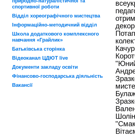
природно-натуралістичної та
всеук
спортивної роботи
педаг
Відділ хореографічного мистецтва
отрим
Інформаційно-методичний відділ
декор
Потап
Школа додаткового комплексного
навчання «Грайлик»
колек
Качур
Батьківська сторінка
Корот
Відеоканал ЦДЮТ live
"Юний
Документи закладу освіти
Андре
Фінансово-господарська діяльність
Зразк
Вакансії
мисте
Булаж
Зразк
Вален
Шолін
"Смак
Вітає