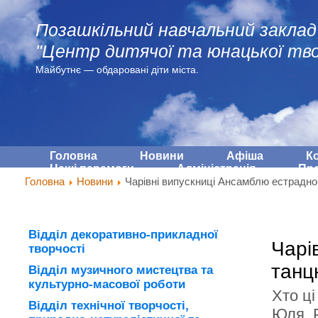
Позашкільний навчальний заклад
"Центр дитячої та юнацької тво
Майбутнє — обдарованi діти міста.
Головна
Новини
Афіша
К
Наші перемоги
Адмiнiстрацiя
Про
Головна
Новини
Чарівні випускниці Ансамблю естрадно
Відділ декоративно-прикладної
Чарі
творчості
танц
Відділ музичного мистецтва та
культурно-масової роботи
Хто ці
Відділ технічної творчості,
Юля ,Р