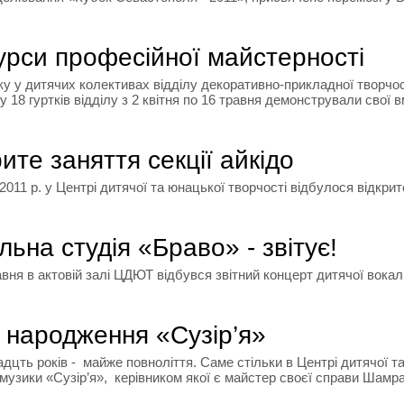
урси професійної майстерності
 дитячих колективах відділу декоративно-прикладної творчості
у 18 гуртків відділу з 2 квітня по 16 травня демонстрували свої в
ите заняття секції айкідо
1 р. у Центрі дитячої та юнацької творчості відбулося відкрите
льна студія «Браво» - звітує!
я в актовій залі ЦДЮТ відбувся звітний концерт дитячої вокаль
 народження «Сузір’я»
ть років - майже повноліття. Саме стільки в Центрі дитячої та
музики «Сузір’я», керівником якої є майстер своєї справи Шамрай