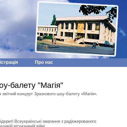
iстрацiя
Про нас
оу-балету "Магія"
 звітний концерт Зразкового шоу-балету «Магія».
криті Всеукраїнські змагання з радіокерованого
икій вітчизняній війні.