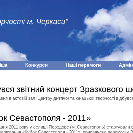
рчості м. Черкаси"
іша
Конкурси
Наші перемоги
Адмiн
увся звітний концерт Зразкового ш
я в актовій залі Центру дитячої та юнацької творчості відбувся
ок Севастополя - 2011»
я 2011 року у селиші Передове (м. Севастополь) стартували від
елювання «Кубок Севастополя - 2011», присвячене перемозі у Вел