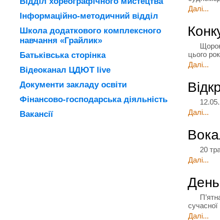
Відділ хореографічного мистецтва
Далі...
Інформаційно-методичний відділ
Конк
Школа додаткового комплексного
навчання «Грайлик»
Щороку у
цього рок
Батьківська сторінка
Далі...
Відеоканал ЦДЮТ live
Відкр
Документи закладу освіти
Фінансово-господарська діяльність
12.05.201
Далі...
Вакансії
Вока
20 травн
Далі...
День
П’ятнадц
сучасної 
Далі...