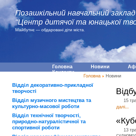
Позашкільний навчальний заклад
"Центр дитячої та юнацької тво
Майбутнє — обдарованi діти міста.
Головна
Новини
Аф
Контакти
Головна
Новини
Відділ декоративно-прикладної
Відб
творчості
Відділ музичного мистецтва та
15 травн
культурно-масової роботи
далі...
Відділ технічної творчості,
«Куб
природно-натуралістичної та
спортивної роботи
13 травн
судномод