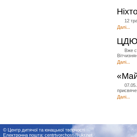
Ніхт
12 травн
Далі...
ЦДЮТ
Вже ста
Вітчизня
Далі...
«Май
07.05.20
присвяче
Далі...
© Центр дитячої та юнацької творчості
Електронна пошта: centrtvorchosti@ukr.net