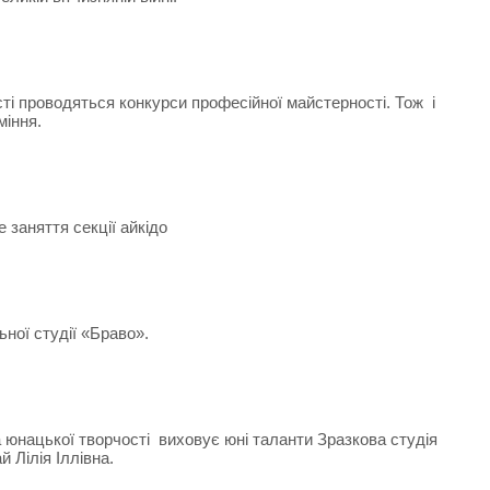
 проводяться конкурси професійної майстерності. Тож і
міння.
 заняття секції айкідо
ної студії «Браво».
 юнацької творчості виховує юні таланти Зразкова студія
 Лілія Іллівна.