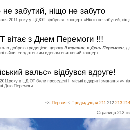
о не забутий, ніщо не забуто
я 2011 року у ЦДЮТ відбувся концерт «Ніхто не забутий, ніщо
 вітає з Днем Перемоги !!!
ло доброю традицією щороку
9 травня, в
День Перемоги,
да
ної війни, солдатським вдовам святковий концерт.
ський вальс» відбувся вдруге!
11року в ЦДЮТ були проведені ІІ міські відкриті змагання учні
ні Дню Перемоги.
<<
Первая
<
Предыдущая
211
212
213
21
Страница 212 из