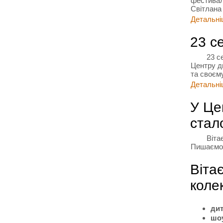
фестивал
Світлана
Детальніш
23 с
23 с
Центру ди
та своєм
Детальніш
У Це
стал
Віта
Пишаємо
Віта
колек
дит
шоу