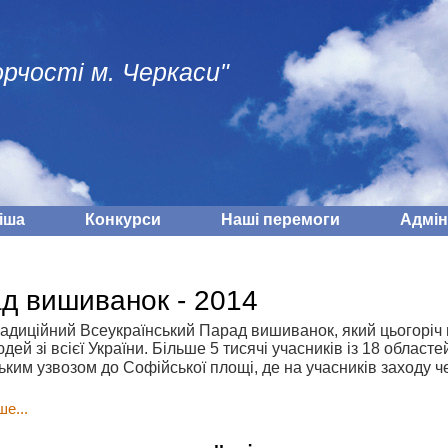
рчості м. Черкаси"
іша
Конкурси
Наші перемоги
Адмiн
д вишиванок - 2014
адиційний Всеукраїнський Парад вишиванок, який цьогоріч 
юдей зі всієї України. Більше 5 тисячі учасників із 18 облас
ьким узвозом до Софійської площі, де на учасників заходу ч
е...