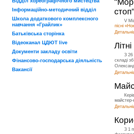
"Мор
Відділ хореографічного мистецтва
Інформаційно-методичний відділ
стоп
Школа додаткового комплексного
V Мі
навчання «Грайлик»
пісні «Но
Детальніш
Батьківська сторінка
Відеоканал ЦДЮТ live
Літн
Документи закладу освіти
З 26
складі з
Фінансово-господарська діяльність
Олександ
Вакансії
Детальніш
Майс
Кері
майстер-
Детальніш
Кори
З 1 