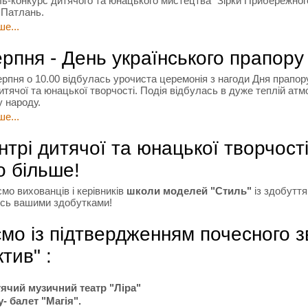
ь-конкурс дитячого та юнацького мистецтва “Зірки Прибережного
 Патлань.
е...
ерпня - День українського прапору
ерпня о 10.00 відбулась урочиста церемонія з нагоди Дня прапор
тячої та юнацької творчості. Подія відбулась в дуже теплій атмо
у народу.
е...
нтрі дитячої та юнацької творчост
о більше!
ємо вихованців і керівників
школи моделей "Стиль"
із здобуття
сь вашими здобутками!
ємо із підтвердженням почесного 
тив" :
ячий музичний театр "Ліра"
- балет "Магія".