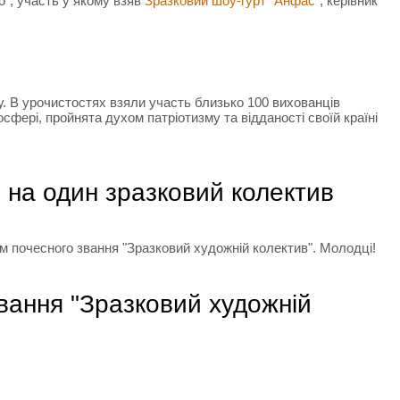
”, участь у якому взяв
Зразковий шоу-гурт “Анфас”
, керівник
у. В урочистостях взяли участь близько 100 вихованців
сфері, пройнята духом патріотизму та відданості своїй країні
і на один зразковий колектив
м почесного звання "Зразковий художній колектив". Молодці!
звання "Зразковий художній