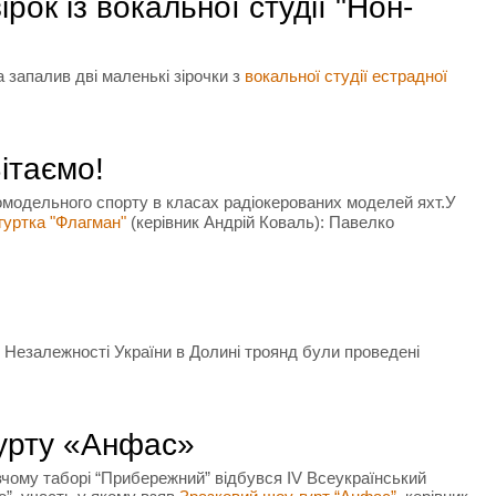
ок із вокальної студії "Нон-
запалив дві маленькі зірочки з
вокальної студії естрадної
ітаємо!
дномодельного спорту в класах радіокерованих моделей яхт.У
гуртка "Флагман"
(керівник Андрій Коваль):
Павелко
 Незалежності України в Долині троянд були проведені
гурту «Анфас»
вчому таборі “Прибережний” відбувся IV Всеукраїнський