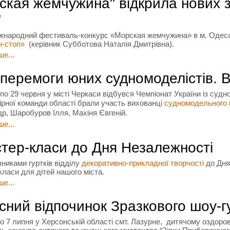
ская жемчужина" відкрила нових зір
"
жнародний фестиваль-конкурс «Морская жемчужина» в м. Одеса 
н-стоп»
(керівник Субботова Наталія Дмитрівна).
е...
і перемоги юних судномоделістів. В
 по 29 червня у місті Черкаси відбувся Чемпіонат України із су
бірної команди області брали участь вихованці
судномодельного 
р, Шаробуров Ілля, Махіня Євгеній.
е...
тер-класи до Дня Незалежності
вниками гуртків відділу
декоративно-прикладної творчості
до Дня
класи для дітей нашого міста.
е...
сний відпочинок Зразкового шоу-
по 7 липня у Херсонській області смт. Лазурне, дитячому оздоро