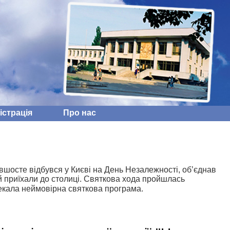
iстрацiя
Про нас
вшосте відбувся у Києві на День Незалежності, об’єднав
тей приїхали до столиці. Святкова хода пройшлась
екала н
еймовірна святкова програма.