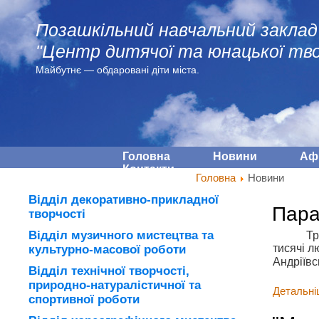
Позашкільний навчальний заклад
"Центр дитячої та юнацької тво
Майбутнє — обдарованi діти міста.
Головна
Новини
Аф
Контакти
Головна
Новини
Відділ декоративно-прикладної
Пара
творчості
Відділ музичного мистецтва та
Тр
тисячі л
культурно-масової роботи
Андріївс
Відділ технічної творчості,
природно-натуралістичної та
Детальніш
спортивної роботи