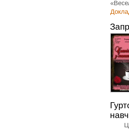
«Весе
Доклад
Запр
Гурт
навч
Ц