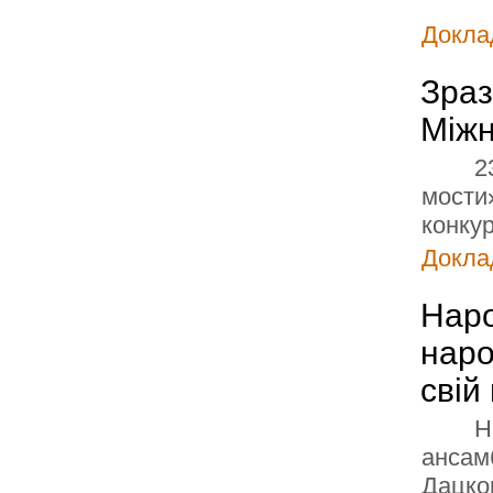
Доклад
Зраз
Міжн
2
мости
конкур
Доклад
Наро
наро
свій
Н
ансам
Дацков