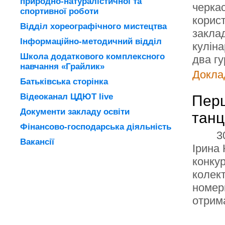
природно-натуралістичної та
черкас
спортивної роботи
корис
Відділ хореографічного мистецтва
заклад
Інформаційно-методичний відділ
куліна
Школа додаткового комплексного
два г
навчання «Грайлик»
Доклад
Батьківська сторінка
Відеоканал ЦДЮТ live
Перш
Документи закладу освіти
танц
Фінансово-господарська діяльність
3
Вакансії
Ірина
конкур
колек
номери
отрима