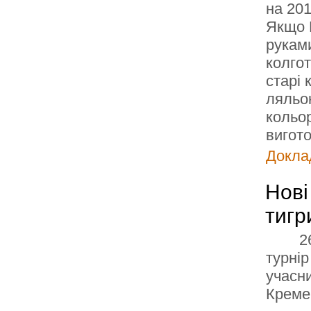
на 20
Якщо 
руками
колгот
старі 
ляльок
кольо
вигото
Доклад
Нові
тигр
2
турнір
учасни
Креме