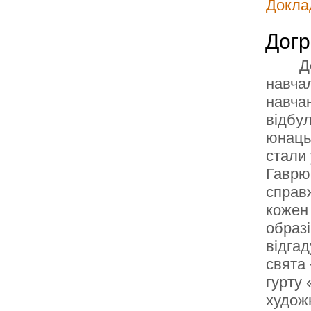
Доклад
Дог
Д
навча
навчан
відбул
юнацьк
стали
Гаврю
справ
кожен 
образі
відгад
свята 
гурту 
худож