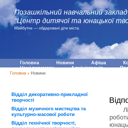
Позашкільний навчальний заклад
"Центр дитячої та юнацької тво
Майбутнє — обдарованi діти міста.
Головна
Новини
Афіша
К
Наші перемоги
Адмiнiстрацiя
Про
Головна
Новини
Відділ декоративно-прикладної
Відп
творчості
Відділ музичного мистецтва та
Л
культурно-масової роботи
робот
Відділ технічної творчості,
юнацьк