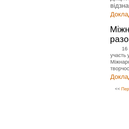
відзна
Доклад
Міжн
разо
16
участь 
Міжнаро
творчос
Доклад
<<
Пер