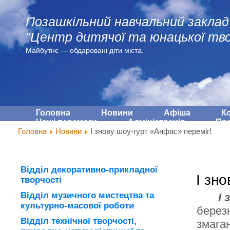
Позашкільний навчальний заклад
"Центр дитячої та юнацької тво
Майбутнє — обдарованi діти міста.
Головна
Новини
Афіша
К
Наші перемоги
Адмiнiстрацiя
Про
Головна
Новини
І знову шоу-гурт «Анфас» переміг!
Відділ декоративно-прикладної
І зн
творчості
Відділ музичного мистецтва та
І зно
культурно-масової роботи
берез
Відділ технічної творчості,
змаган