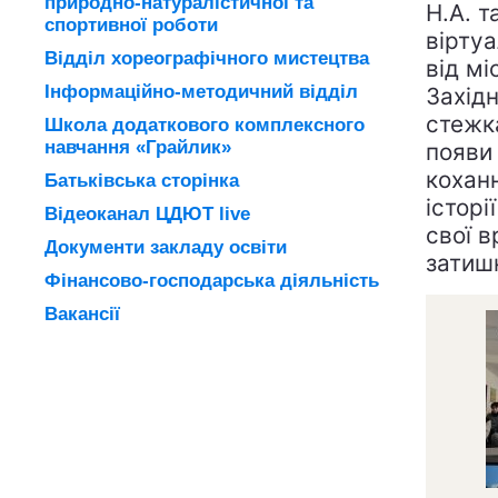
природно-натуралістичної та
Н.А. 
спортивної роботи
віртуа
Відділ хореографічного мистецтва
від мі
Інформаційно-методичний відділ
Захід
стежк
Школа додаткового комплексного
навчання «Грайлик»
появи 
коханн
Батьківська сторінка
історі
Відеоканал ЦДЮТ live
свої в
Документи закладу освіти
затишн
Фінансово-господарська діяльність
Вакансії