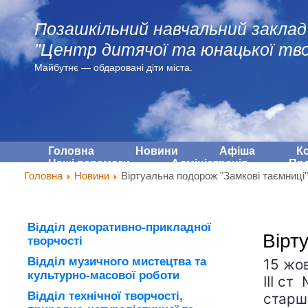
Позашкільний навчальний заклад
"Центр дитячої та юнацької тво
Майбутнє — обдарованi діти міста.
Головна
Новини
Афіша
К
Наші перемоги
Адмiнiстрацiя
Про
Головна
Новини
Віртуальна подорож "Замкові таємниці"
Відділ декоративно-прикладної
Вірт
творчості
Відділ музичного мистецтва та
15 жо
культурно-масової роботи
ІІІ ст
Відділ технічної творчості,
старш