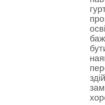
гур
про
осв
баж
бут
ная
пер
зді
зам
хор