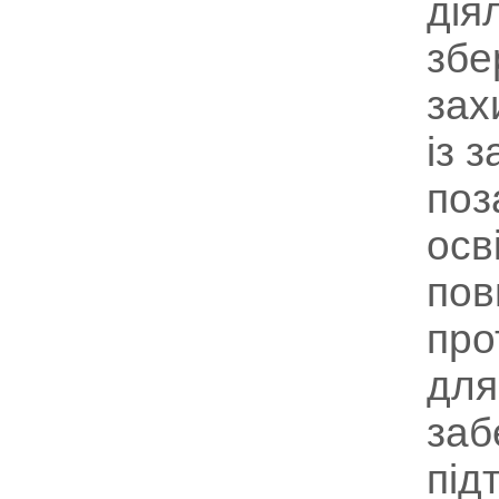
дія
збе
зах
із 
поз
осв
пов
про
для
заб
під