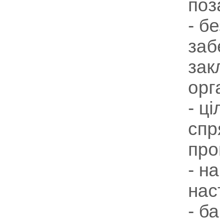
поз
- б
заб
зак
орг
- ц
спр
про
- н
нас
- б