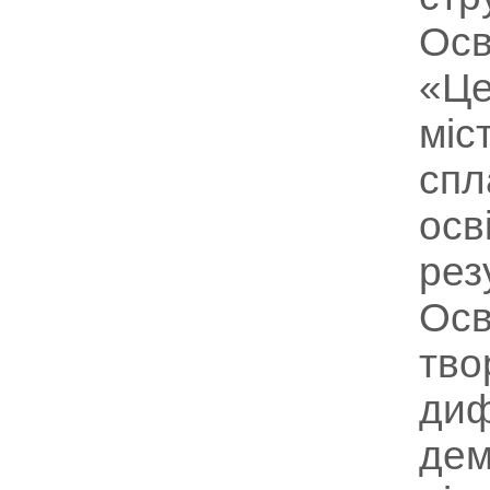
Осв
«Це
міс
спл
осв
рез
Осв
тво
диф
дем