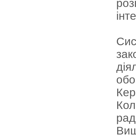
роз
інт
Сис
зак
дія
обо
Кер
Кол
рад
Вищ