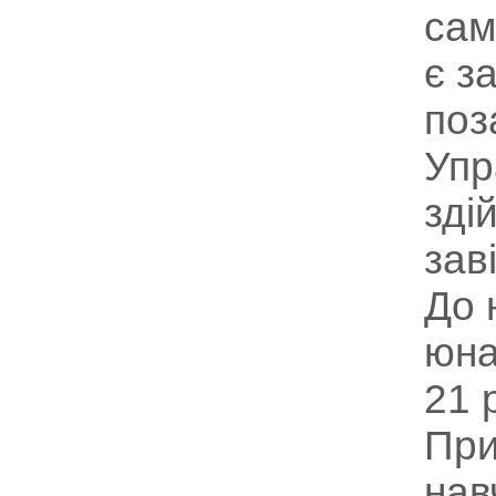
сам
є з
поз
Упр
зді
зав
До 
юна
21 
При
нав