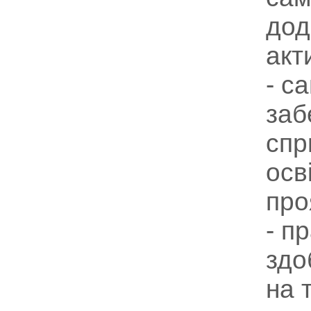
дод
акт
- с
заб
спр
осв
про
- п
здо
на 