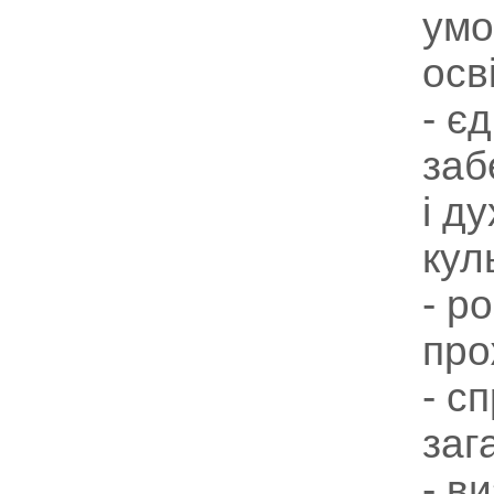
умо
осв
- є
заб
і д
кул
- р
про
- с
заг
- в