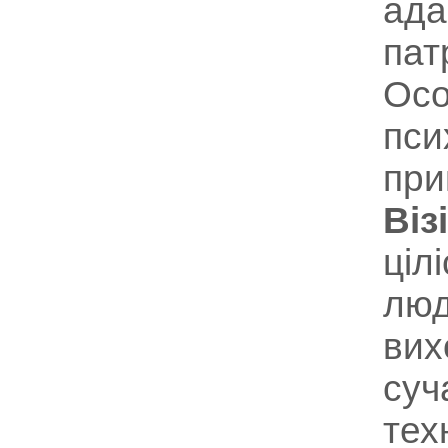
ада
пат
Осо
пси
при
Віз
ціл
люд
вих
суч
тех