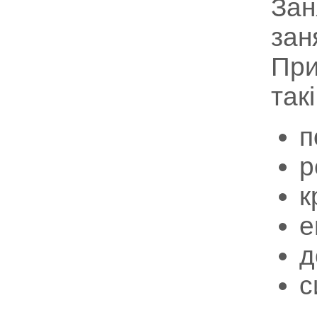
Зан
зан
При
так
п
р
к
е
д
с