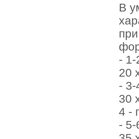
В у
хар
при
фор
- 1
20 
- 3
30 
4 -
- 5
35 