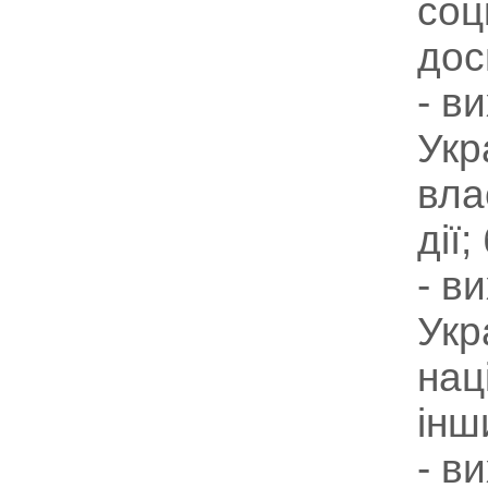
соц
дос
- в
Укр
вла
дії
- в
Укр
нац
інш
- в