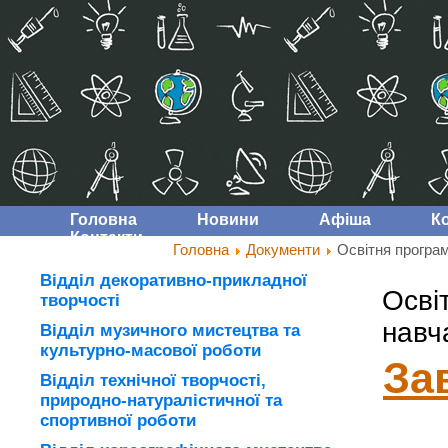
Головна
Новини
Афіша
К
Контакти
Головна
Документи
Освітня програм
Відділ декоративно-прикладної
Осві
творчості
навч
Відділ музичного мистецтва та
культурно-масової роботи
За
Відділ технічної творчості,
природно-натуралістичної та
спортивної роботи