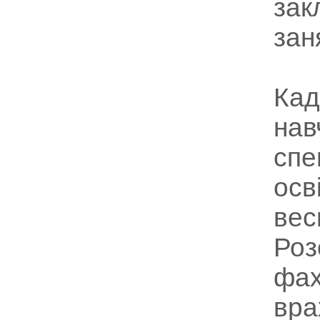
зак
зан
Кад
нав
спе
осв
вес
Роз
фах
вра