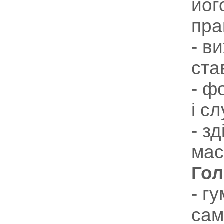
йог
пра
- в
ста
- ф
і сл
- з
мас
Гол
- г
сам