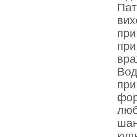
Пат
вих
при
при
вра
Вод
при
фор
люб
шан
кул