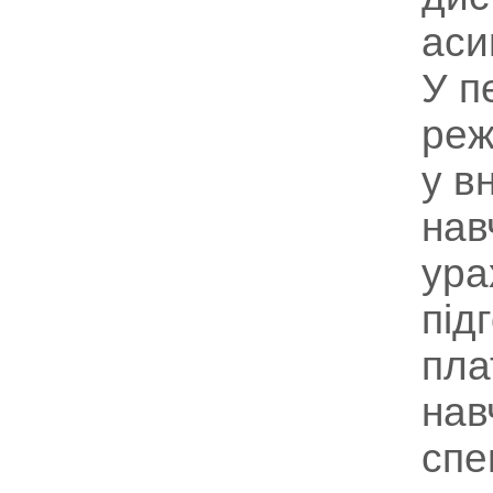
аси
У п
реж
у в
нав
ура
під
пла
нав
спе