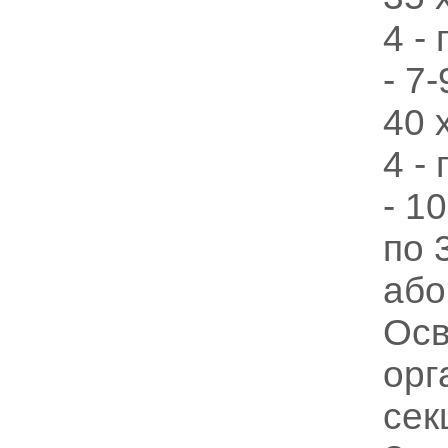
4 -
- 7
40 
4 -
- 1
по 
або
Осв
орг
сек