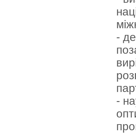
нац
між
- д
поз
вир
роз
пар
- н
опт
про