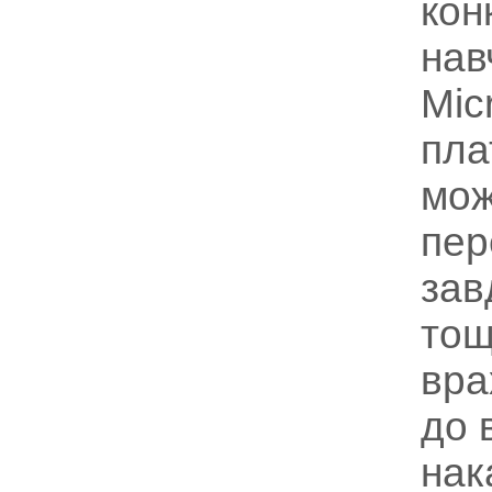
кон
нав
Mic
пла
мож
пер
зав
тощ
вра
до 
нак