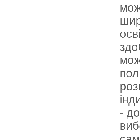
мож
шир
осв
здо
мож
пол
роз
інд
- д
виб
сам