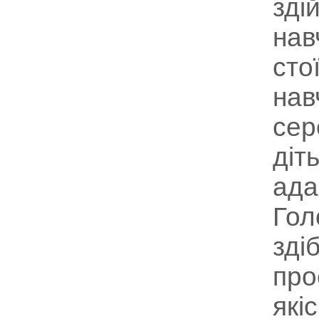
зді
нав
сто
нав
сер
діт
ада
Гол
зді
про
які