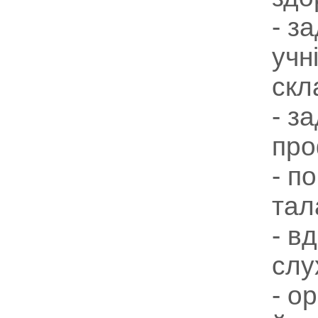
- з
учн
скл
- з
про
- п
тал
- в
слу
- о