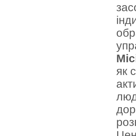
зас
інд
обр
упр
Міс
як 
акт
люд
дор
роз
Цен