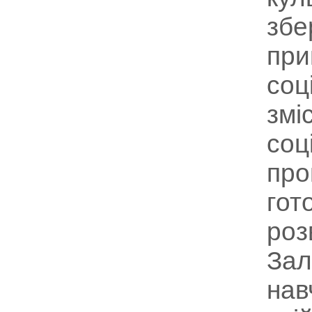
збе
при
соц
змі
соц
про
гот
роз
Зал
нав