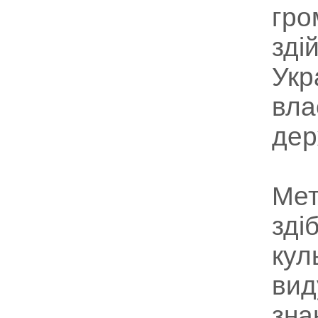
гро
зді
Укр
вла
дер
Мет
зді
кул
вид
зна