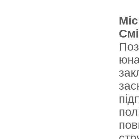
Міс
Смі
Поз
юна
зак
зас
під
пол
пов
стр