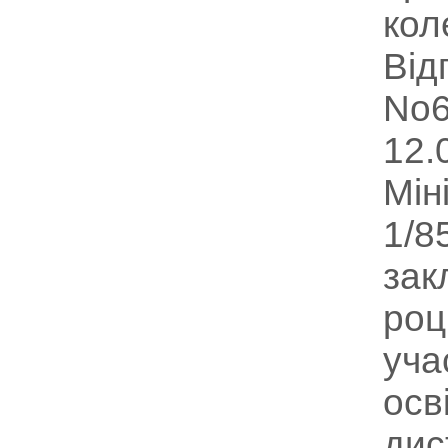
кол
Від
No6
12.
Мін
1/8
зак
роц
уча
осв
дис