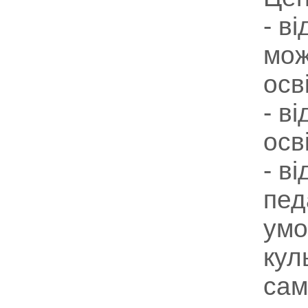
- в
мож
осв
- в
осв
- в
пед
умо
кул
сам