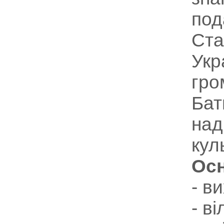
под
Ста
Укр
гро
Бат
над
кул
Осн
- в
- в