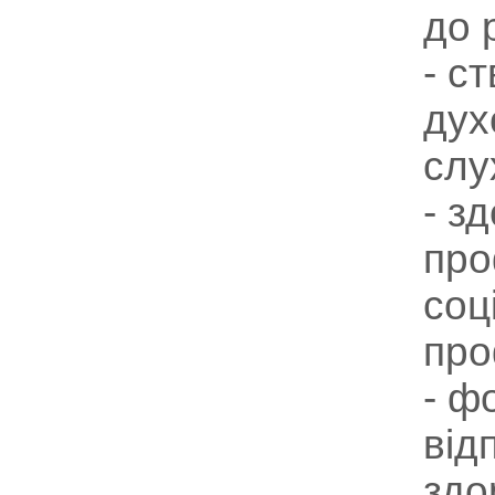
до 
- с
дух
слу
- з
про
соц
про
- ф
від
здо