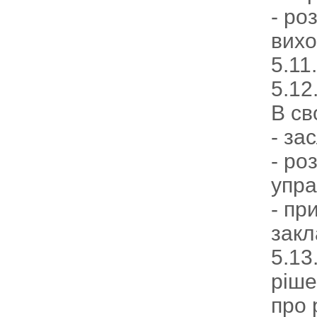
- ро
вихо
5.11
5.12
В св
- за
- ро
упра
- пр
закл
5.13
ріше
про 