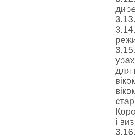
дире
3.13
3.14
режи
3.15
урах
для 
віко
віко
стар
Коро
і ви
3.16