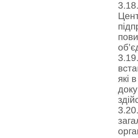
3.18
Цент
підп
пови
об’є
3.19
вста
які 
доку
здій
3.20
зага
орга