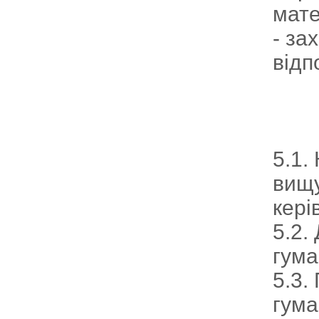
мате
- за
відп
5.1.
вищу
кері
5.2.
гума
5.3.
гума