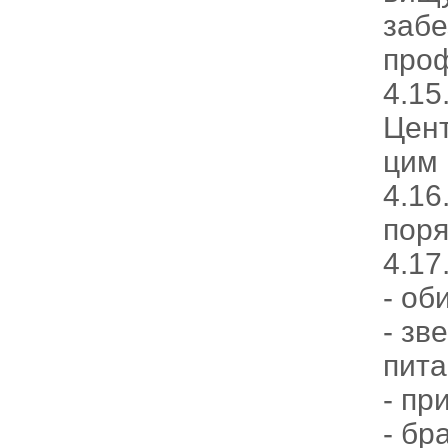
забе
проф
4.15
Цент
цим 
4.16
поря
4.17
- об
- зв
пита
- пр
- бр