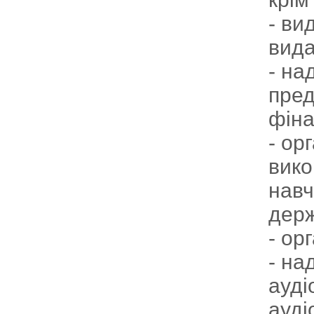
- ви
вида
- на
пред
фіна
- ор
вико
навч
держ
- ор
- на
ауді
ауді