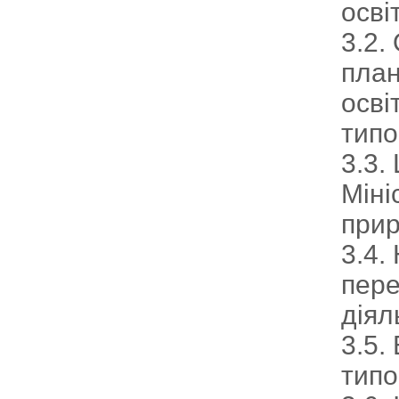
осві
3.2.
план
осві
типо
3.3.
Міні
прир
3.4.
пере
діял
3.5.
типо