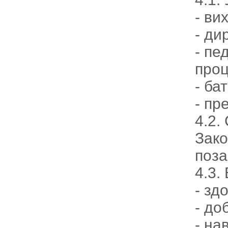
- вих
- ди
- пе
проц
- ба
- пр
4.2.
Зако
поза
4.3.
- зд
- до
- на