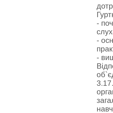
дотр
Гурт
- по
слух
- ос
прак
- ви
Відп
об`є
3.17
орга
зага
навч