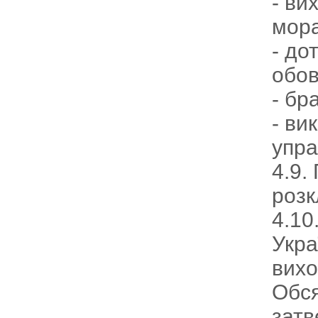
- ви
мора
- до
обов
- бр
- ви
упра
4.9.
розк
4.10
Укра
вихо
Обся
затв