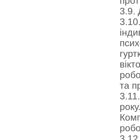
прот
3.9.
3.10
інди
псих
гурт
вікт
робо
та п
3.11
року
Комп
робо
3.12