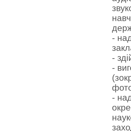
звук
навч
держ
- на
закл
- зд
- ви
(зок
фото
- на
окре
наук
захо