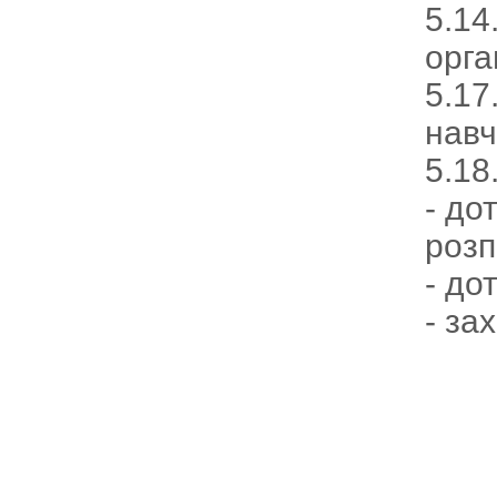
5.14
орга
5.17
навч
5.18
- до
розп
- до
- за