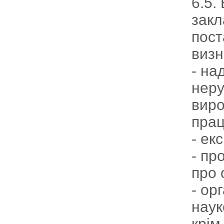
6.5.
закл
пост
визн
- на
неру
виро
прац
- ек
- пр
про 
- ор
наук
крім