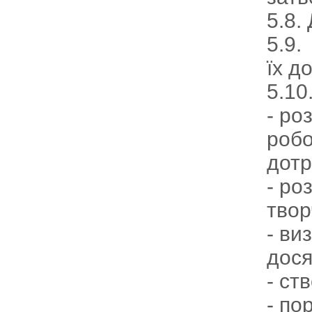
5.8.
5.9.
їх д
5.10
- ро
робо
дотр
- ро
твор
- ви
дося
- ст
- по