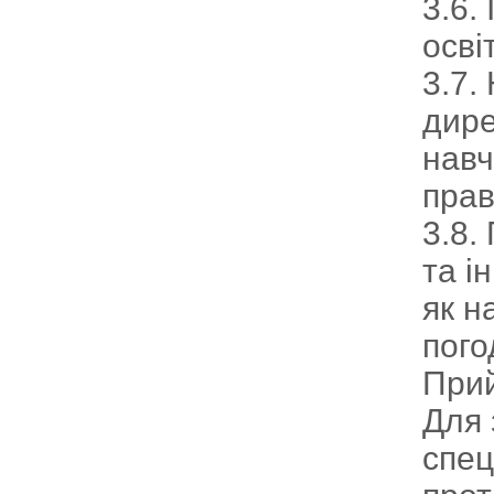
3.6.
осві
3.7.
дире
навч
прав
3.8.
та і
як н
пого
Прий
Для 
спец