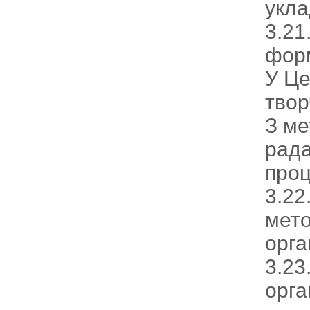
укла
3.21
форм
У Це
твор
З ме
рада
проц
3.22
мето
орга
3.23
орга