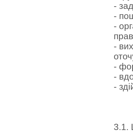
- за
- по
- ор
пра
- ви
оточ
- фо
- вд
- зд
3.1.