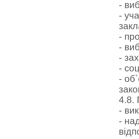
- ви
- уч
закл
- пр
- ви
- за
- со
- об
зако
4.8.
- ви
- на
відп