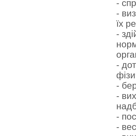
- сп
- ви
їх ре
- зд
норм
орга
- до
фізи
- бе
- ви
надб
- по
- ве