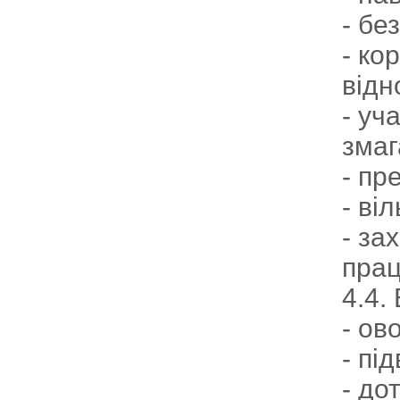
- бе
- ко
відн
- уч
змаг
- пр
- ві
- за
прац
4.4.
- ов
- пі
- до