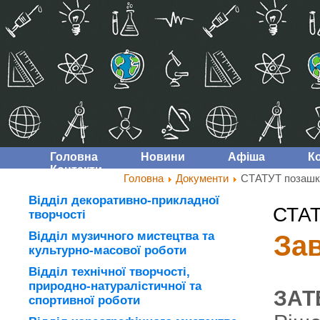
Головна
Новини
Афіша
К
Контакти
Головна
Документи
СТАТУТ позашкі
Відділ декоративно-прикладної
СТАТ
творчості
Відділ музичного мистецтва та
За
культурно-масової роботи
Відділ технічної творчості,
природно-натуралістичної та
ЗАТ
спортивної роботи