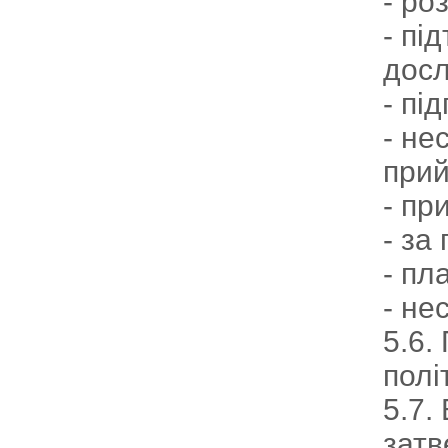
- ро
- пі
досл
- пі
- не
прий
- пр
- за
- пл
- не
5.6.
полі
5.7.
затв