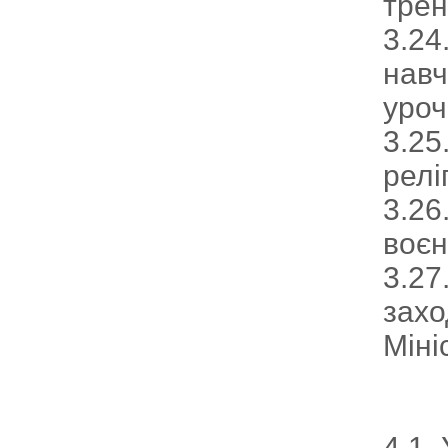
трен
3.24
навч
уроч
3.25
релі
3.26
воєн
3.27
захо
Міні
4.1.