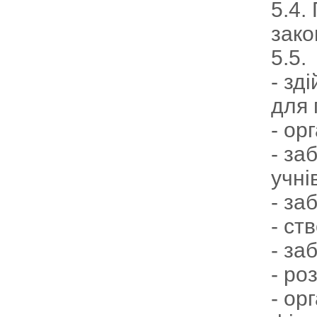
5.4.
зако
5.5.
- зд
для 
- ор
- за
учнів
- за
- ст
- за
- ро
- ор