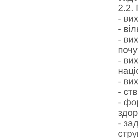
2.2.
- ви
- ві
- ви
почу
- ви
наці
- ви
- ст
- фо
здор
- за
стру