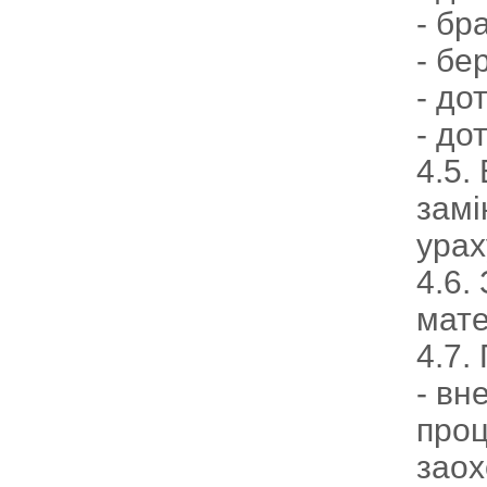
- бр
- бе
- до
- до
4.5.
замі
урах
4.6.
мате
4.7.
- вн
проц
заох