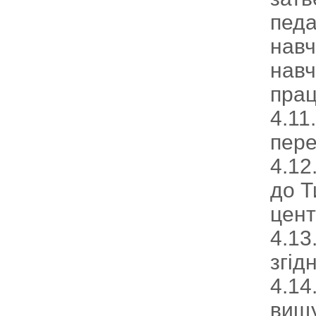
педа
навч
навч
пра
4.11
пере
4.12
до Т
цент
4.13
згід
4.14
вищу