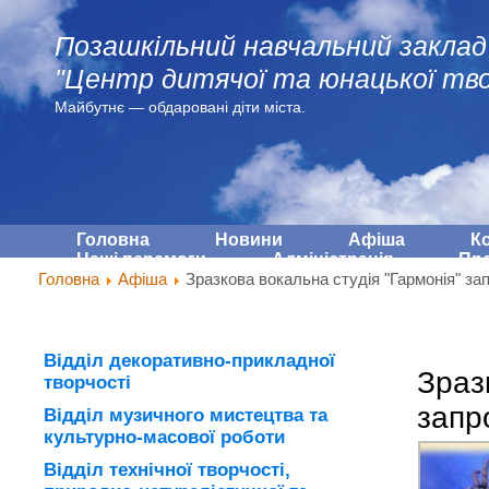
Позашкільний навчальний заклад
"Центр дитячої та юнацької тво
Майбутнє — обдарованi діти міста.
Головна
Новини
Афіша
К
Наші перемоги
Адмiнiстрацiя
Про
Головна
Афіша
Зразкова вокальна студія "Гармонія" з
Відділ декоративно-прикладної
Зраз
творчості
запр
Відділ музичного мистецтва та
культурно-масової роботи
Відділ технічної творчості,